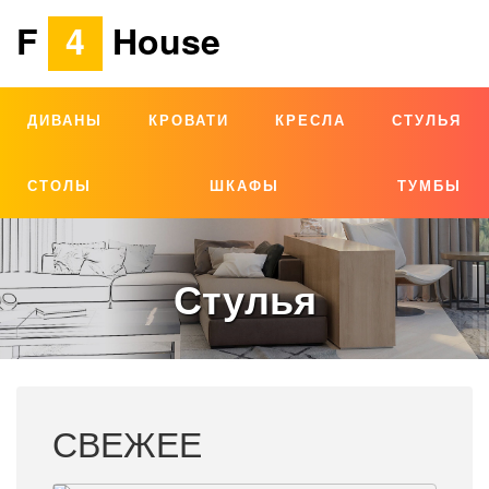
F
4
House
ДИВАНЫ
КРОВАТИ
КРЕСЛА
СТУЛЬЯ
СТОЛЫ
ШКАФЫ
ТУМБЫ
Стулья
СВЕЖЕЕ