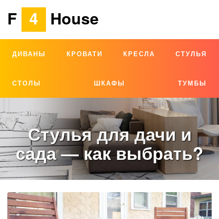
F
4
House
ДИВАНЫ
КРОВАТИ
КРЕСЛА
СТУЛЬЯ
СТОЛЫ
ШКАФЫ
ТУМБЫ
Стулья для дачи и
сада — как выбрать?