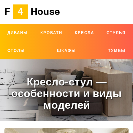
F
4
House
ДИВАНЫ
КРОВАТИ
КРЕСЛА
СТУЛЬЯ
СТОЛЫ
ШКАФЫ
ТУМБЫ
Кресло-стул —
особенности и виды
моделей