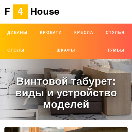
F
4
House
ДИВАНЫ
КРОВАТИ
КРЕСЛА
СТУЛЬЯ
СТОЛЫ
ШКАФЫ
ТУМБЫ
Винтовой табурет:
виды и устройство
моделей