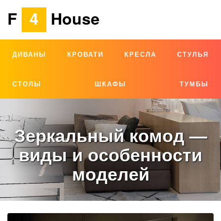
F
4
House
ДИВАНЫ
КРОВАТИ
КРЕСЛА
СТУЛЬЯ
СТОЛЫ
ШКАФЫ
ТУМБЫ
Зеркальный комод —
виды и особенности
моделей