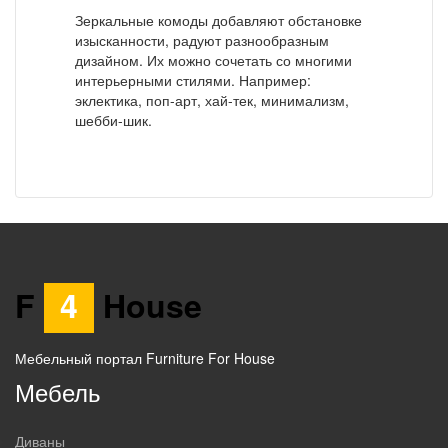
Зеркальные комоды добавляют обстановке
изысканности, радуют разнообразным
дизайном. Их можно сочетать со многими
интерьерными стилями. Например:
эклектика, поп-арт, хай-тек, минимализм,
шебби-шик.
F
4
House
Мебельный портал Furniture For House
Мебель
Диваны