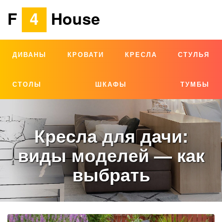
F
4
House
ДИВАНЫ
КРОВАТИ
КРЕСЛА
СТУЛЬЯ
СТОЛЫ
ШКАФЫ
ТУМБЫ
Кресла для дачи:
виды моделей — как
выбрать