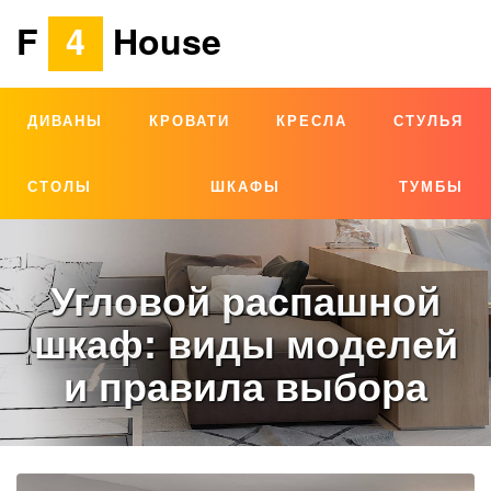
F
4
House
ДИВАНЫ
КРОВАТИ
КРЕСЛА
СТУЛЬЯ
СТОЛЫ
ШКАФЫ
ТУМБЫ
Угловой распашной
шкаф: виды моделей
и правила выбора