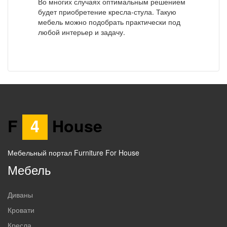
Во многих случаях оптимальным решением
будет приобретение кресла-стула. Такую
мебель можно подобрать практически под
любой интерьер и задачу.
F
4
House
Мебельный портал Furniture For House
Мебель
Диваны
Кровати
Кресла