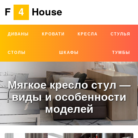
F
4
House
ДИВАНЫ
КРОВАТИ
КРЕСЛА
СТУЛЬЯ
СТОЛЫ
ШКАФЫ
ТУМБЫ
Мягкое кресло стул —
виды и особенности
моделей