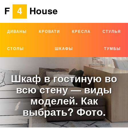
F
4
House
ДИВАНЫ
КРОВАТИ
КРЕСЛА
СТУЛЬЯ
СТОЛЫ
ШКАФЫ
ТУМБЫ
Шкаф в гостиную во
всю стену — виды
моделей. Как
выбрать? Фото.