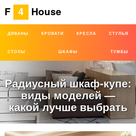
F
4
House
ДИВАНЫ
КРОВАТИ
КРЕСЛА
СТУЛЬЯ
СТОЛЫ
ШКАФЫ
ТУМБЫ
Радиусный шкаф-купе:
виды моделей —
какой лучше выбрать