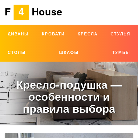
F
4
House
ДИВАНЫ
КРОВАТИ
КРЕСЛА
СТУЛЬЯ
СТОЛЫ
ШКАФЫ
ТУМБЫ
Кресло-подушка —
особенности и
правила выбора