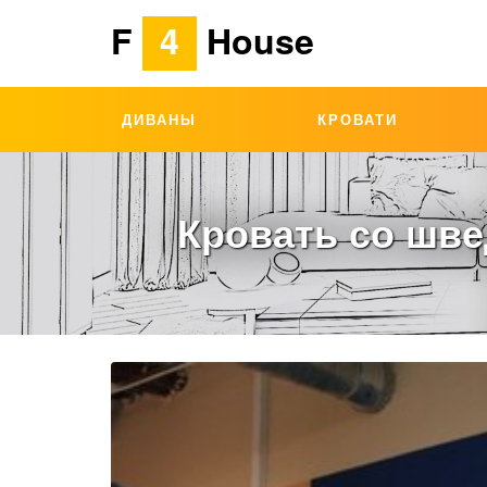
F
4
House
ДИВАНЫ
КРОВАТИ
Кровать со шве