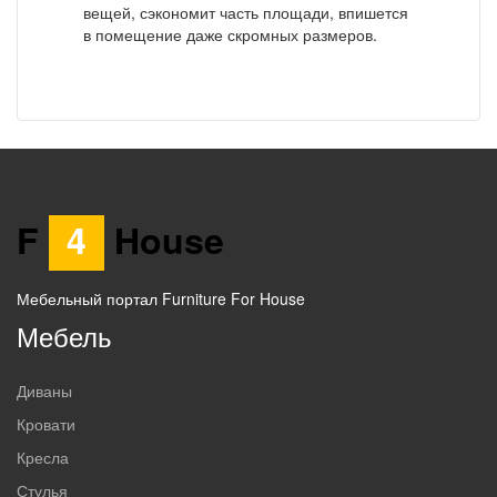
вещей, сэкономит часть площади, впишется
в помещение даже скромных размеров.
F
4
House
Мебельный портал Furniture For House
Мебель
Диваны
Кровати
Кресла
Стулья