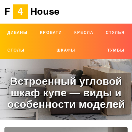
F
4
House
ДИВАНЫ
КРОВАТИ
КРЕСЛА
СТУЛЬЯ
СТОЛЫ
ШКАФЫ
ТУМБЫ
Встроенный угловой
шкаф купе — виды и
особенности моделей