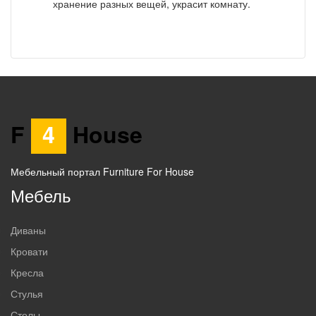
хранение разных вещей, украсит комнату.
F
4
House
Мебельный портал Furniture For House
Мебель
Диваны
Кровати
Кресла
Стулья
Столы