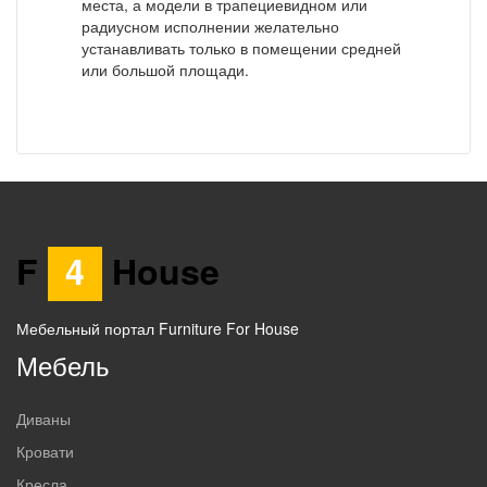
места, а модели в трапециевидном или
радиусном исполнении желательно
устанавливать только в помещении средней
или большой площади.
F
4
House
Мебельный портал Furniture For House
Мебель
Диваны
Кровати
Кресла