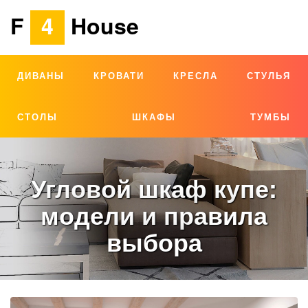
F
4
House
ДИВАНЫ
КРОВАТИ
КРЕСЛА
СТУЛЬЯ
СТОЛЫ
ШКАФЫ
ТУМБЫ
Угловой шкаф купе:
модели и правила
выбора