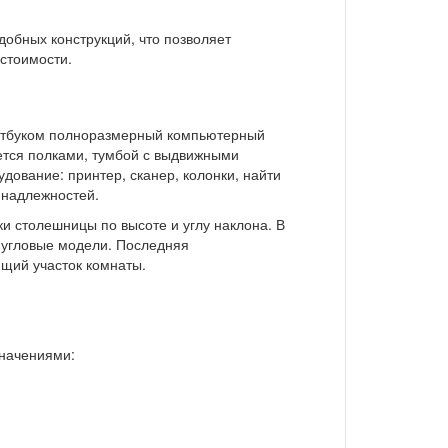
обных конструкций, что позволяет
стоимости.
оутбуком полноразмерный компьютерный
ется полками, тумбой с выдвижными
дование: принтер, сканер, колонки, найти
инадлежностей.
и столешницы по высоте и углу наклона. В
 угловые модели. Последняя
ющий участок комнаты.
начениями: