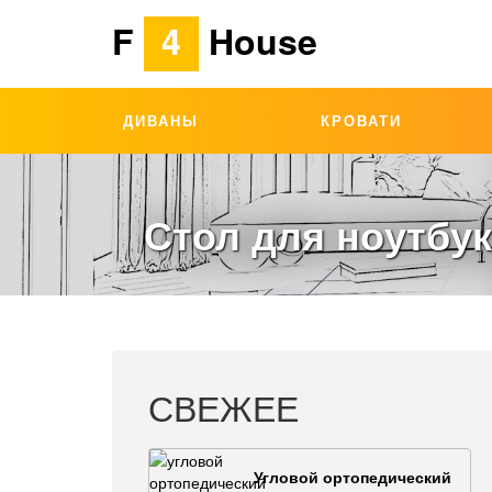
F
4
House
ДИВАНЫ
КРОВАТИ
Стол для ноутбу
СВЕЖЕЕ
Угловой ортопедический