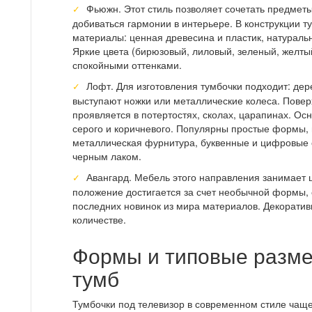
Фьюжн. Этот стиль позволяет сочетать предметы
добиваться гармонии в интерьере. В конструкции 
материалы: ценная древесина и пластик, натураль
Яркие цвета (бирюзовый, лиловый, зеленый, желты
спокойными оттенками.
Лофт. Для изготовления тумбочки подходит: дере
выступают ножки или металлические колеса. Поверх
проявляется в потертостях, сколах, царапинах. Ос
серого и коричневого. Популярны простые формы, 
металлическая фурнитура, буквенные и цифровые
черным лаком.
Авангард. Мебель этого направления занимает 
положение достигается за счет необычной формы, 
последних новинок из мира материалов. Декорати
количестве.
Формы и типовые разм
тумб
Тумбочки под телевизор в современном стиле чащ