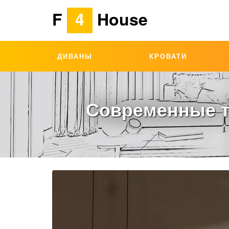
F
4
House
ДИВАНЫ
КРОВАТИ
Современные т