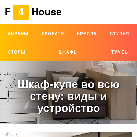
F
4
House
ДИВАНЫ
КРОВАТИ
КРЕСЛА
СТУЛЬЯ
СТОЛЫ
ШКАФЫ
ТУМБЫ
Шкаф-купе во всю
стену: виды и
устройство