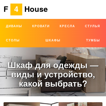
F
4
House
ДИВАНЫ
КРОВАТИ
КРЕСЛА
СТУЛЬЯ
СТОЛЫ
ШКАФЫ
ТУМБЫ
Шкаф для одежды —
виды и устройство,
какой выбрать?