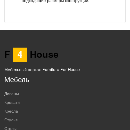
подходящие размеры конструкции.
F
4
House
Мебельный портал Furniture For House
Мебель
Диваны
Кровати
Кресла
Стулья
Столы