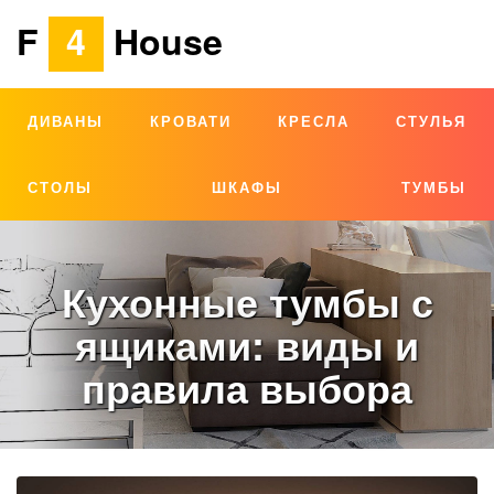
F
4
House
ДИВАНЫ
КРОВАТИ
КРЕСЛА
СТУЛЬЯ
СТОЛЫ
ШКАФЫ
ТУМБЫ
Кухонные тумбы с
ящиками: виды и
правила выбора