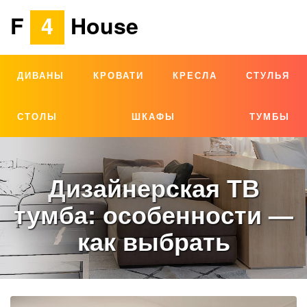
F
4
House
ДИВАНЫ
КРОВАТИ
КРЕСЛА
СТУЛЬЯ
СТОЛЫ
ШКАФЫ
ТУМБЫ
Дизайнерская ТВ
тумба: особенности —
как выбрать