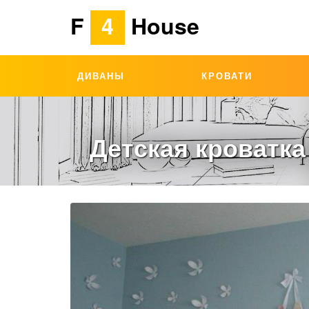
F
4
House
ДИВАНЫ
КРОВАТИ
Детская кроватка