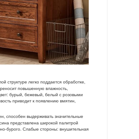
лой структуре легко поддается обработке,
ереносит повышенную влажность,
вет: бурый, бежевый, белый с розовыми
вость приводит к появлению вмятин,
чен, способен выдерживать значительные
есина представлена широкой палитрой
емно-бурого. Слабые стороны: внушительная