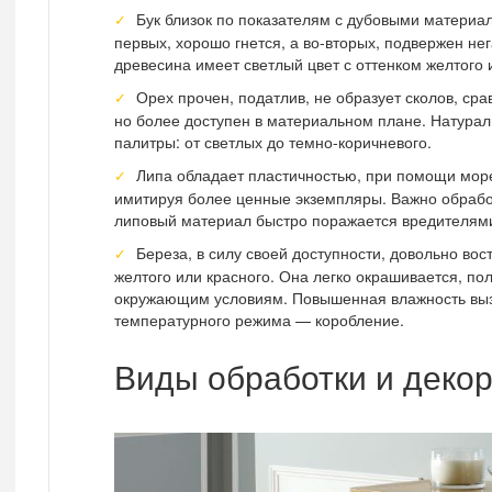
Бук близок по показателям с дубовыми материа
первых, хорошо гнется, а во-вторых, подвержен не
древесина имеет светлый цвет с оттенком желтого 
Орех прочен, податлив, не образует сколов, ср
но более доступен в материальном плане. Натура
палитры: от светлых до темно-коричневого.
Липа обладает пластичностью, при помощи мор
имитируя более ценные экземпляры. Важно обработ
липовый материал быстро поражается вредителям
Береза, в силу своей доступности, довольно во
желтого или красного. Она легко окрашивается, по
окружающим условиям. Повышенная влажность вызы
температурного режима — коробление.
Виды обработки и деко