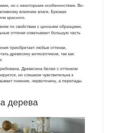
лами, но с некоторыми особенностями. Во-
гативному влиянию влаги. Буковая
или красного.
авним по свойствам с ценными образцами,
льные оттенки охватывают большую часть
ения приобретает любые оттенки,
ать древесину антисептиком, так как
и.
стребована. Древесина белая с оттенком
лируется, но слишком чувствительна к
вает гниение, червоточину, а перепады
ра дерева