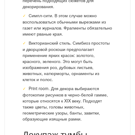
перечень подходящих сюжетов для
декорирования.
Симпл-сити. В этом случае можно
воспользоваться обычными вырезками из
газет или журналов. Фрагменты обязательно
имеют рваные края.
Викторианский стиль. Симбиоз простоты
и дворцовой роскоши предполагает
применение ярких красок: золотого,
красного, зеленого. Это могут быть
изображения роз, дубовых листьев,
животных, натюрморты, орнаменты из
клеток и полос.
Print room. Для декора выбираются
фотокопии рисунков в черно-белой гамме,
которые относятся к XIX веку. Подходят
также цветы, головы животных,
геометрические узоры, банты, завитки,
образующие изящные рамки.
Декупаж тумбы