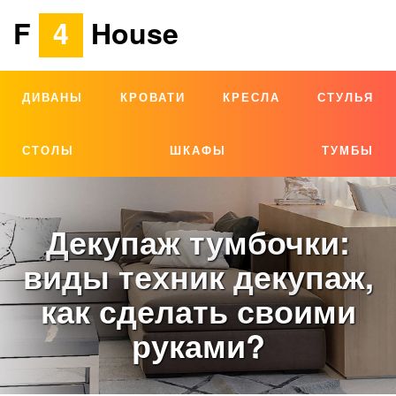
F
4
House
ДИВАНЫ
КРОВАТИ
КРЕСЛА
СТУЛЬЯ
СТОЛЫ
ШКАФЫ
ТУМБЫ
Декупаж тумбочки:
виды техник декупаж,
как сделать своими
руками?